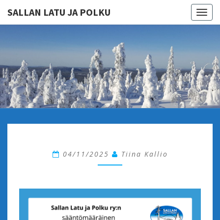
SALLAN LATU JA POLKU
Togg
navig
SALLAN
Sallan Latu Ja
Polku Ry On
Reilun 200
LATU
Jäsenen
Aktiivinen
JA
Yhdistys.
Talvikaudella
POLKU
Retkeilemme
Yhdessä
Hiihtäen Ja
Lumikenkäillen.
04/11/2025
Tiina Kallio
Kesällä Ja
Syksyllä
Patikkapolut
Kutsuvat Meitä
Yhteisille
Retkille.