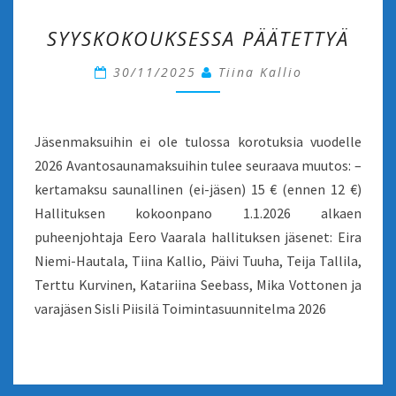
SYYSKOKOUKSESSA
SYYSKOKOUKSESSA PÄÄTETTYÄ
PÄÄTETTYÄ
30/11/2025
Tiina Kallio
Jäsenmaksuihin ei ole tulossa korotuksia vuodelle
2026 Avantosaunamaksuihin tulee seuraava muutos: –
kertamaksu saunallinen (ei-jäsen) 15 € (ennen 12 €)
Hallituksen kokoonpano 1.1.2026 alkaen
puheenjohtaja Eero Vaarala hallituksen jäsenet: Eira
Niemi-Hautala, Tiina Kallio, Päivi Tuuha, Teija Tallila,
Terttu Kurvinen, Katariina Seebass, Mika Vottonen ja
varajäsen Sisli Piisilä Toimintasuunnitelma 2026