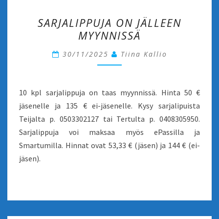
SARJALIPPUJA
SARJALIPPUJA ON JÄLLEEN
ON
MYYNNISSÄ
JÄLLEEN
MYYNNISSÄ
30/11/2025
Tiina Kallio
10 kpl sarjalippuja on taas myynnissä. Hinta 50 €
jäsenelle ja 135 € ei-jäsenelle. Kysy sarjalipuista
Teijalta p. 0503302127 tai Tertulta p. 0408305950.
Sarjalippuja voi maksaa myös ePassilla ja
Smartumilla. Hinnat ovat 53,33 € (jäsen) ja 144 € (ei-
jäsen).