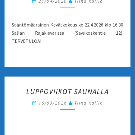
21/04/2026
Tiina Kallio
16.30
Sääntömääräinen Kevätkokous ke 22.4.2026 klo 16.30
Sallan Rajakievarissa (Savukoskentie 12).
TERVETULOA!
LUPPOVIIKOT
LUPPOVIIKOT SAUNALLA
SAUNALLA
16/03/2026
Tiina Kallio