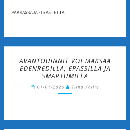
PAKKASRAJA -15 ASTETTA.
AVANTOUINNIT
AVANTOUINNIT VOI MAKSAA
VOI
EDENREDILLÄ, EPASSILLA JA
MAKSAA
SMARTUMILLA
EDENREDILLÄ,
EPASSILLA
01/01/2026
Tiina Kallio
JA
SMARTUMILLA