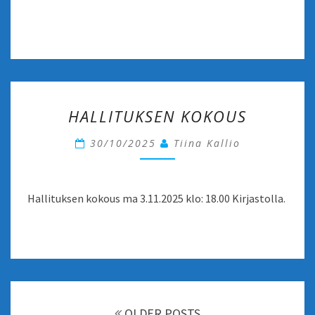
HALLITUKSEN
HALLITUKSEN KOKOUS
KOKOUS
30/10/2025
Tiina Kallio
Hallituksen kokous ma 3.11.2025 klo: 18.00 Kirjastolla.
Posts
navigation
OLDER POSTS